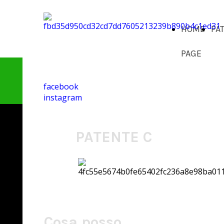
HOME
PA
PAGE
facebook
instagram
PATENTE C
Cosa posso