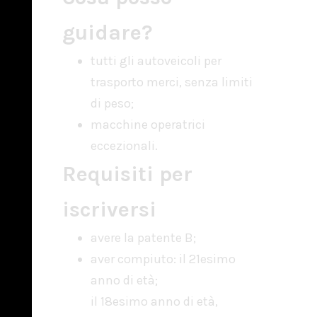
guidare?
tutti gli autoveicoli per
trasporto merci, senza limiti
di peso;
macchine operatrici
eccezionali.
Requisiti per
iscriversi
avere la patente B;
aver compiuto: il 21esimo
anno di età;
il 18esimo anno di età,